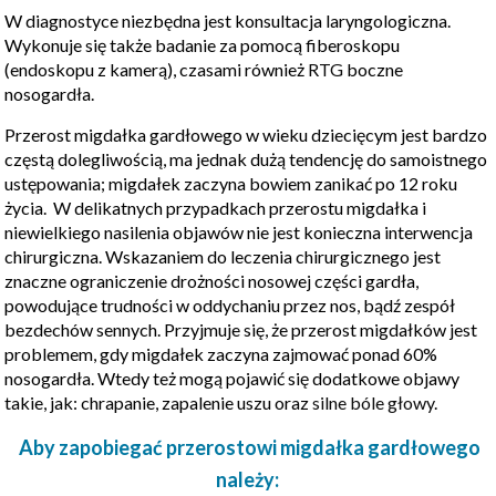
W diagnostyce niezbędna jest konsultacja laryngologiczna.
Wykonuje się także badanie za pomocą fiberoskopu
(endoskopu z kamerą), czasami również
RTG
boczne
nosogardła.
Przerost migdałka gardłowego w wieku dziecięcym jest bardzo
częstą dolegliwością, ma jednak dużą tendencję do samoistnego
ustępowania; migdałek zaczyna bowiem zanikać po 12 roku
życia. W delikatnych przypadkach przerostu migdałka i
niewielkiego nasilenia objawów nie jest konieczna interwencja
chirurgiczna. Wskazaniem do leczenia chirurgicznego jest
znaczne ograniczenie drożności nosowej części gardła,
powodujące trudności w oddychaniu przez nos, bądź zespół
bezdechów sennych. Przyjmuje się, że przerost migdałków jest
problemem, gdy migdałek zaczyna zajmować ponad 60%
nosogardła. Wtedy też mogą pojawić się dodatkowe objawy
takie, jak: chrapanie, zapalenie uszu oraz
silne bóle głowy
.
Aby zapobiegać przerostowi migdałka gardłowego
należy: