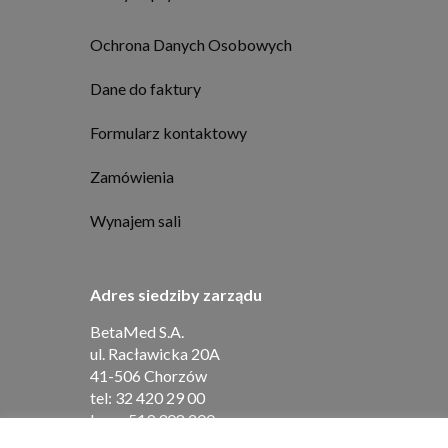
Ochrona Danych Osobowych
Dane do faktury
Formularz kontaktowy
Zamówienia
Wynajem sali
Adres siedziby zarządu
BetaMed S.A.
ul. Racławicka 20A
41-506 Chorzów
tel:
32 420 29 00
kom:
519 308 200