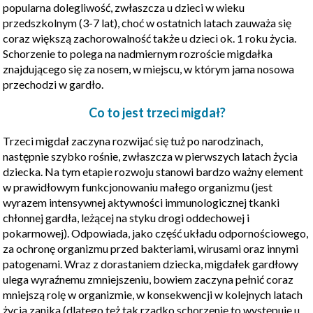
popularna dolegliwość, zwłaszcza u dzieci w wieku
przedszkolnym (3-7 lat), choć w ostatnich latach zauważa się
coraz większą zachorowalność także u dzieci ok. 1 roku życia.
Schorzenie to polega na nadmiernym rozroście migdałka
znajdującego się za nosem, w miejscu, w którym jama nosowa
przechodzi w gardło.
Co to jest trzeci migdał?
Trzeci migdał zaczyna rozwijać się tuż po narodzinach,
następnie szybko rośnie, zwłaszcza w pierwszych latach życia
dziecka. Na tym etapie rozwoju stanowi bardzo ważny element
w prawidłowym funkcjonowaniu małego organizmu (jest
wyrazem intensywnej aktywności immunologicznej tkanki
chłonnej gardła, leżącej na styku drogi oddechowej i
pokarmowej). Odpowiada, jako część układu odpornościowego,
za ochronę organizmu przed bakteriami, wirusami oraz innymi
patogenami. Wraz z dorastaniem dziecka, migdałek gardłowy
ulega wyraźnemu zmniejszeniu, bowiem zaczyna pełnić coraz
mniejszą rolę w organizmie, w konsekwencji w kolejnych latach
życia zanika (dlatego też tak rzadko schorzenie to występuje u