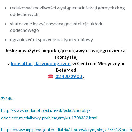
redukować możliwości wystąpienia infekcji górnych dróg
oddechowych
skutecznie leczyć nawracające infekcje układu
oddechowego
ograniczyć ekspozycję na dym tytoniowy
Jeśli zauważyłeś niepokojące objawy u swojego dziecka,
skorzystaj
z
konsultacji laryngologicznej
w Centrum Medycznym
BetaMed
32 420 29 00
.
Źródła:
http://www.medonet.pl/ciaza-i-dziecko/choroby-
dzieciece,migdalkowy-problem,artykul,1708332.html
https://www.mp.pl/pacjent/pediatria/choroby/laryngologia/78423,przer