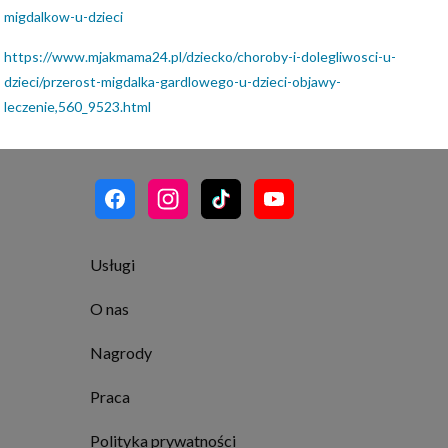
migdalkow-u-dzieci
https://www.mjakmama24.pl/dziecko/choroby-i-dolegliwosci-u-
dzieci/przerost-migdalka-gardlowego-u-dzieci-objawy-
leczenie,560_9523.html
Usługi
O nas
Nagrody
Praca
Polityka prywatności