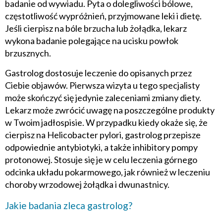
badanie od wywiadu. Pyta o dolegliwości bólowe,
częstotliwość wypróżnień, przyjmowane leki i dietę.
Jeśli cierpisz na bóle brzucha lub żołądka, lekarz
wykona badanie polegające na ucisku powłok
brzusznych.
Gastrolog dostosuje leczenie do opisanych przez
Ciebie objawów. Pierwsza wizyta u tego specjalisty
może skończyć się jedynie zaleceniami zmiany diety.
Lekarz może zwrócić uwagę na poszczególne produkty
w Twoim jadłospisie. W przypadku kiedy okaże się, że
cierpisz na Helicobacter pylori, gastrolog przepisze
odpowiednie antybiotyki, a także inhibitory pompy
protonowej. Stosuje się je w celu leczenia górnego
odcinka układu pokarmowego, jak również w leczeniu
choroby wrzodowej żołądka i dwunastnicy.
Jakie badania zleca gastrolog?