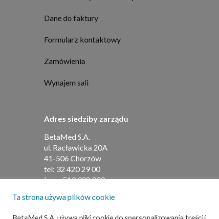
Dane do faktury
Formularz kontaktowy
Zamówienia
Wynajem sali
Adres siedziby zarządu
BetaMed S.A.
ul. Racławicka 20A
41-506 Chorzów
tel:
32 420 29 00
kom:
519 308 200
Ta strona używa plików cookie
Adres do umów i faktur
BetaMed S.A. używa pliki cookie do spersonalizowania treści i