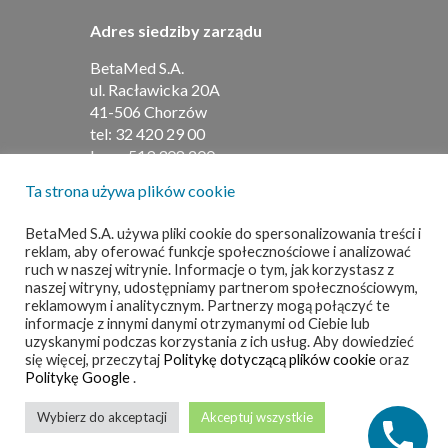
Adres siedziby zarządu
BetaMed S.A.
ul. Racławicka 20A
41-506 Chorzów
tel:
32 420 29 00
kom:
519 308 200
Ta strona używa plików cookie
Adres do umów i faktur
BetaMed S.A. używa pliki cookie do spersonalizowania treści i
reklam, aby oferować funkcje społecznościowe i analizować
BetaMed S.A
ruch w naszej witrynie. Informacje o tym, jak korzystasz z
ul. Barbary 21
naszej witryny, udostępniamy partnerom społecznościowym,
40-053 Katowice
reklamowym i analitycznym. Partnerzy mogą połączyć te
informacje z innymi danymi otrzymanymi od Ciebie lub
tel:
32 420 29 00
uzyskanymi podczas korzystania z ich usług. Aby dowiedzieć
kom:
519 308 200
się więcej, przeczytaj
Politykę dotyczącą plików cookie
oraz
Politykę Google
.
© 2025 BetaMed. All Rights Reserved
Wybierz do akceptacji
Akceptuj wszystkie