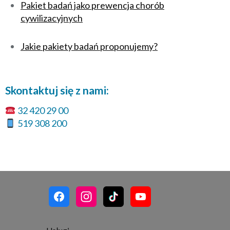
Pakiet badań jako prewencja chorób
cywilizacyjnych
Jakie pakiety badań proponujemy?
Skontaktuj się z nami:
32 420 29 00
519 308 200