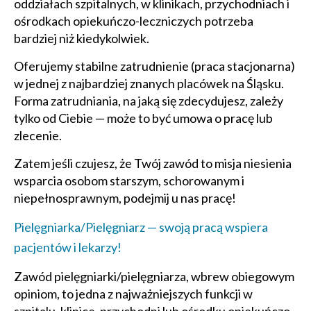
oddziałach szpitalnych, w klinikach, przychodniach i
ośrodkach opiekuńczo-leczniczych potrzeba
bardziej niż kiedykolwiek.
Oferujemy stabilne zatrudnienie (praca stacjonarna)
w jednej z najbardziej znanych placówek na Śląsku.
Forma zatrudniania, na jaką się zdecydujesz, zależy
tylko od Ciebie — może to być umowa o pracę lub
zlecenie.
Zatem jeśli czujesz, że Twój zawód to misja niesienia
wsparcia osobom starszym, schorowanym i
niepełnosprawnym, podejmij u nas pracę!
Pielęgniarka/Pielęgniarz — swoją pracą wspiera
pacjentów i lekarzy!
Zawód pielęgniarki/pielęgniarza, wbrew obiegowym
opiniom, to jedna z najważniejszych funkcji w