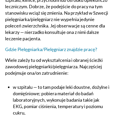
szpitalu, klinice, przychodni lub ośrodku opiekuńczo
leczniczym. Dobrze, że podejście do pracy na tym
stanowisku wciąż się zmienia. Na przykład w Szwecji
pielęgniarka/pielęgniarz nie wypełnia jedynie
poleceń zwierzchnika. Jej obserwacje są cenne dla
lekarzy — nierzadko konsultuje ona z nimi dalsze
leczenie pacjenta.
Gdzie Pielęgniarka/Pielęgniarz znajdzie pracę?
Wiele zależy tu od wykształcenia i obranej ścieżki
zawodowej pielęgniarki/pielęgniarza. Najczęściej
podejmuje ona/on zatrudnienie:
w szpitalu — to tam podaje leki doustne, dożylne i
domięśniowe; pobiera materiał do badań
laboratoryjnych, wykonuje badania takie jak
EKG, pomiar ciśnienia, temperatury i poziomu
cukru,