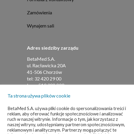
Zamówienia
Wynajem sali
Adres siedziby zarządu
BetaMed S.A.
ul. Racławicka 20A
41-506 Chorzów
tel:
32 420 29 00
kom:
519 308 200
Ta strona używa plików cookie
Adres do umów i faktur
BetaMed S.A. używa pliki cookie do spersonalizowania treści i
reklam, aby oferować funkcje społecznościowe i analizować
BetaMed S.A
ruch w naszej witrynie. Informacje o tym, jak korzystasz z
ul. Barbary 21
naszej witryny, udostępniamy partnerom społecznościowym,
40-053 Katowice
reklamowym i analitycznym. Partnerzy mogą połączyć te