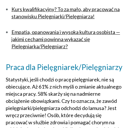
Kurs kwalifikacyjny? To za mało, aby pracować na
stanowisku Pielęgniarki/Pielęgniarza!
Empatia, opanowania i wysoka kultura osobista —
jakimi cechami powinna wykazać się
Pielęgniarka/Pielęgniarz?
Praca dla Pielęgniarek/Pielęgniarzy
Statystyki, jeśli chodzi o pracę pielęgniarek, nie są
obiecujące. Aż 61% z nich myśli o zmianie aktualnego
miejsca pracy. 58% skarży się na nadmierne
obciążenie obowiązkami. Czy to oznacza, że zawód
pielęgniarki/pielęgniarza odchodzi do lamusa? Jest
wręcz przeciwnie! Osób, które decydują się
pracować w służbie zdrowia i pomagać chorym na