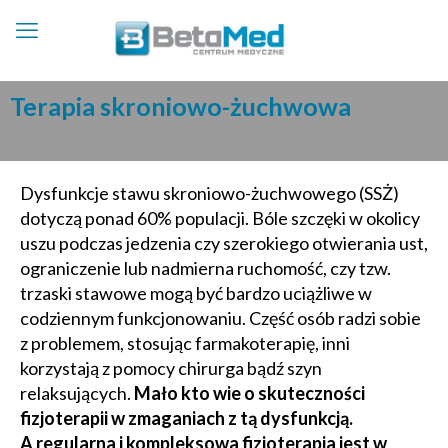
Terapia skroniowo-żuchwowa
Dysfunkcje stawu skroniowo-żuchwowego (SSŻ)
dotyczą ponad 60% populacji. Bóle szczęki w okolicy
uszu podczas jedzenia czy szerokiego otwierania ust,
ograniczenie lub nadmierna ruchomość, czy tzw.
trzaski stawowe mogą być bardzo uciążliwe w
codziennym funkcjonowaniu. Część osób radzi sobie
z problemem, stosując farmakoterapię, inni
korzystają z pomocy chirurga bądź szyn
relaksujących.
Mało kto wie o skuteczności
fizjoterapii w zmaganiach z tą dysfunkcją.
A regularna i kompleksowa fizjoterapia jest w