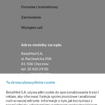
Formularz kontaktowy
Zamówienia
Wynajem sali
Adres siedziby zarządu
BetaMed S.A.
ul. Racławicka 20A
41-506 Chorzów
tel:
32 420 29 00
kom:
519 308 200
Ta strona używa plików cookie
Adres do umów i faktur
BetaMed S.A. używa pliki cookie do spersonalizowania treści i
reklam, aby oferować funkcje społecznościowe i analizować
BetaMed S.A
ruch w naszej witrynie. Informacje o tym, jak korzystasz z
ul. Barbary 21
naszej witryny, udostępniamy partnerom społecznościowym,