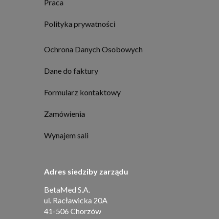
Praca
Polityka prywatności
Ochrona Danych Osobowych
Dane do faktury
Formularz kontaktowy
Zamówienia
Wynajem sali
Adres siedziby zarządu
BetaMed S.A.
ul. Racławicka 20A
41-506 Chorzów