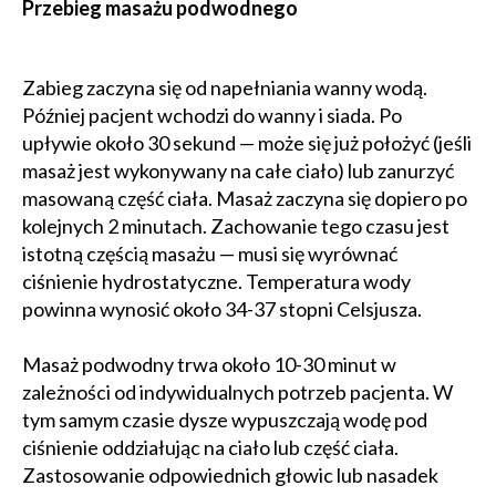
Przebieg masażu podwodnego
Zabieg zaczyna się od napełniania wanny wodą.
Później pacjent wchodzi do wanny i siada. Po
upływie około 30 sekund — może się już położyć (jeśli
masaż jest wykonywany na całe ciało) lub zanurzyć
masowaną część ciała. Masaż zaczyna się dopiero po
kolejnych 2 minutach. Zachowanie tego czasu jest
istotną częścią masażu — musi się wyrównać
ciśnienie hydrostatyczne. Temperatura wody
powinna wynosić około 34-37 stopni Celsjusza.
Masaż podwodny trwa około 10-30 minut w
zależności od indywidualnych potrzeb pacjenta. W
tym samym czasie dysze wypuszczają wodę pod
ciśnienie oddziałując na ciało lub część ciała.
Zastosowanie odpowiednich głowic lub nasadek