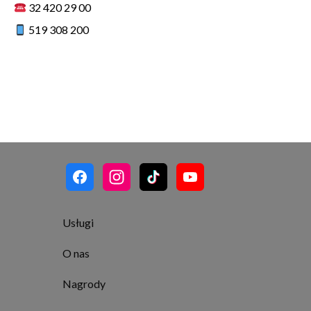
32 420 29 00
519 308 200
Usługi
O nas
Nagrody