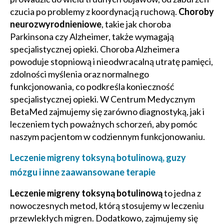
czucia po problemy z koordynacją ruchową.
Choroby
neurozwyrodnieniowe
, takie jak choroba
Parkinsona czy Alzheimer, także wymagają
specjalistycznej opieki. Choroba Alzheimera
powoduje stopniową i nieodwracalną utratę pamięci,
zdolności myślenia oraz normalnego
funkcjonowania, co podkreśla konieczność
specjalistycznej opieki. W Centrum Medycznym
BetaMed zajmujemy się zarówno diagnostyką, jak i
leczeniem tych poważnych schorzeń, aby pomóc
naszym pacjentom w codziennym funkcjonowaniu.
Leczenie migreny toksyną botulinową, guzy
mózgu i inne zaawansowane terapie
Leczenie migreny toksyną botulinową
to jedna z
nowoczesnych metod, którą stosujemy w leczeniu
przewlekłych migren. Dodatkowo, zajmujemy się