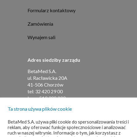
Formularz kontaktowy
Zamówienia
Wynajem sali
Adres siedziby zarządu
BetaMed S.A.
ul. Racławicka 20A
41-506 Chorzów
tel:
32 420 29 00
kom:
519 308 200
Ta strona używa plików cookie
Adres do umów i faktur
BetaMed S.A. używa pliki cookie do spersonalizowania treści i
reklam, aby oferować funkcje społecznościowe i analizować
BetaMed S.A
ruch w naszej witrynie. Informacje o tym, jak korzystasz z
ul. Barbary 21