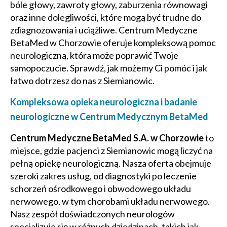
bóle głowy, zawroty głowy, zaburzenia równowagi
oraz inne dolegliwości, które mogą być trudne do
zdiagnozowania i uciążliwe. Centrum Medyczne
BetaMed w Chorzowie oferuje kompleksową pomoc
neurologiczną, która może poprawić Twoje
samopoczucie. Sprawdź, jak możemy Ci pomóc i jak
łatwo dotrzesz do nas z Siemianowic.
Kompleksowa opieka neurologiczna i badanie
neurologiczne w Centrum Medycznym BetaMed
Centrum Medyczne BetaMed S.A. w Chorzowie
to
miejsce, gdzie pacjenci z Siemianowic mogą liczyć na
pełną opiekę neurologiczną. Nasza oferta obejmuje
szeroki zakres usług, od diagnostyki po leczenie
schorzeń ośrodkowego i obwodowego układu
nerwowego, w tym chorobami układu nerwowego.
Nasz zespół doświadczonych neurologów
specjalizuje się w różnych dziedzinach, takich jak