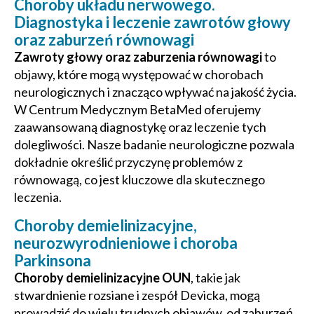
Choroby układu nerwowego.
Diagnostyka i leczenie zawrotów głowy
oraz zaburzeń równowagi
Zawroty głowy oraz zaburzenia równowagi
to
objawy, które mogą występować w chorobach
neurologicznych i znacząco wpływać na jakość życia.
W Centrum Medycznym BetaMed oferujemy
zaawansowaną diagnostykę oraz leczenie tych
dolegliwości. Nasze badanie neurologiczne pozwala
dokładnie określić przyczynę problemów z
równowagą, co jest kluczowe dla skutecznego
leczenia.
Choroby demielinizacyjne,
neurozwyrodnieniowe i choroba
Parkinsona
Choroby demielinizacyjne OUN
, takie jak
stwardnienie rozsiane i zespół Devicka, mogą
prowadzić do wielu trudnych objawów, od zaburzeń