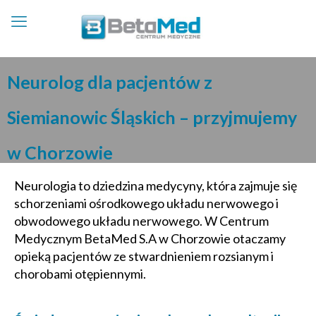
Neurolog dla pacjentów z
Siemianowic Śląskich – przyjmujemy
w Chorzowie
Neurologia to dziedzina medycyny, która zajmuje się
schorzeniami ośrodkowego układu nerwowego i
obwodowego układu nerwowego. W Centrum
Medycznym BetaMed S.A w Chorzowie otaczamy
opieką pacjentów ze stwardnieniem rozsianym i
chorobami otępiennymi.