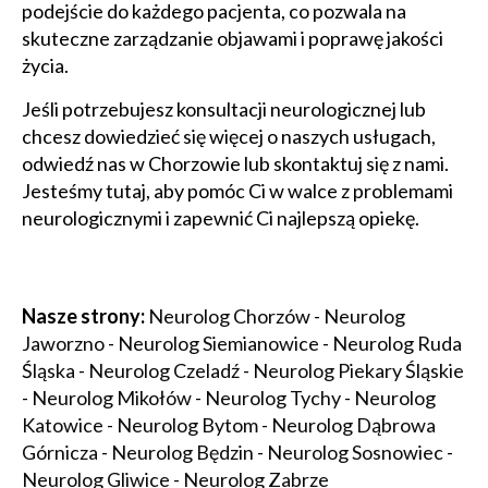
podejście do każdego pacjenta, co pozwala na
skuteczne zarządzanie objawami i poprawę jakości
życia.
Jeśli potrzebujesz konsultacji neurologicznej lub
chcesz dowiedzieć się więcej o naszych usługach,
odwiedź nas w Chorzowie lub skontaktuj się z nami.
Jesteśmy tutaj, aby pomóc Ci w walce z problemami
neurologicznymi i zapewnić Ci najlepszą opiekę.
Nasze strony:
Neurolog Chorzów
-
Neurolog
Jaworzno
-
Neurolog Siemianowice
-
Neurolog Ruda
Śląska
-
Neurolog Czeladź
-
Neurolog Piekary Śląskie
-
Neurolog Mikołów
-
Neurolog Tychy
-
Neurolog
Katowice
-
Neurolog Bytom
-
Neurolog Dąbrowa
Górnicza
-
Neurolog Będzin
-
Neurolog Sosnowiec
-
Neurolog Gliwice
-
Neurolog Zabrze