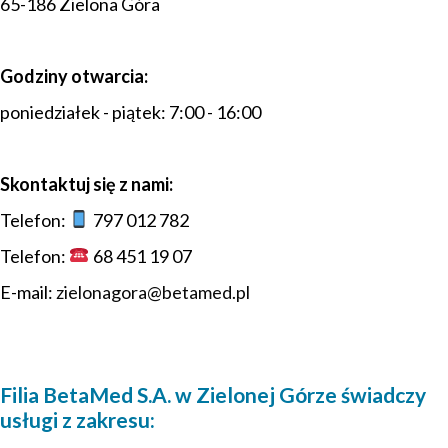
65-186 Zielona Góra
Godziny otwarcia:
poniedziałek - piątek: 7:00 - 16:00
Skontaktuj się z nami:
Telefon:
797 012 782
Telefon:
68 451 19 07
E-mail:
zielonagora@betamed.pl
Filia BetaMed S.A. w Zielonej Górze świadczy
usługi z zakresu: