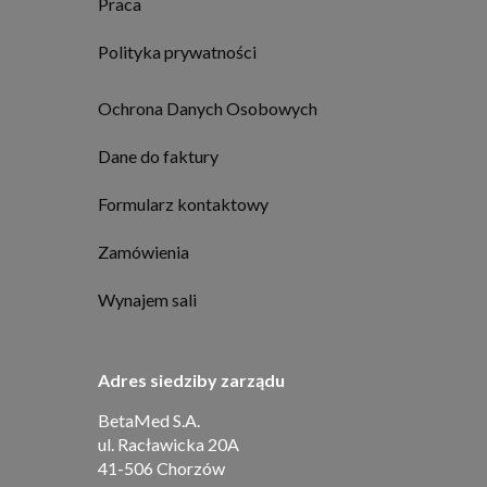
Praca
Polityka prywatności
Ochrona Danych Osobowych
Dane do faktury
Formularz kontaktowy
Zamówienia
Wynajem sali
Adres siedziby zarządu
BetaMed S.A.
ul. Racławicka 20A
41-506 Chorzów