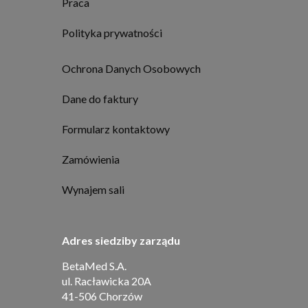
Praca
Polityka prywatności
Ochrona Danych Osobowych
Dane do faktury
Formularz kontaktowy
Zamówienia
Wynajem sali
Adres siedziby zarządu
BetaMed S.A.
ul. Racławicka 20A
41-506 Chorzów