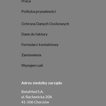
Praca
Polityka prywatności
Ochrona Danych Osobowych
Dane do faktury
Formularz kontaktowy
Zamówienia
Wynajem sali
Adres siedziby zarządu
BetaMed S.A.
ul. Racławicka 20A
41-506 Chorzów