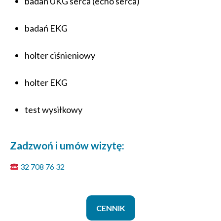
badań UKG serca (echo serca)
badań EKG
holter ciśnieniowy
holter EKG
test wysiłkowy
Zadzwoń i umów wizytę:
32 708 76 32
CENNIK