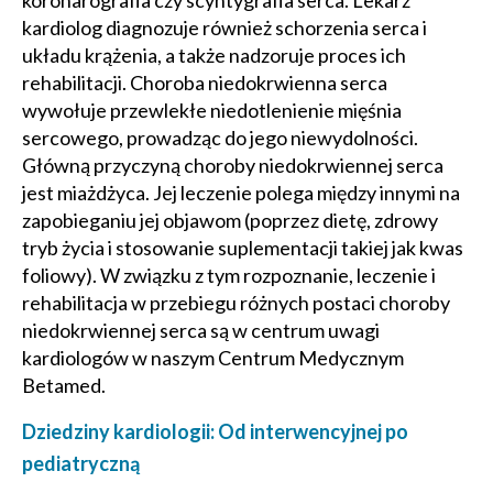
koronarografia czy scyntygrafia serca. Lekarz
kardiolog diagnozuje również schorzenia serca i
układu krążenia, a także nadzoruje proces ich
rehabilitacji. Choroba niedokrwienna serca
wywołuje przewlekłe niedotlenienie mięśnia
sercowego, prowadząc do jego niewydolności.
Główną przyczyną choroby niedokrwiennej serca
jest miażdżyca. Jej leczenie polega między innymi na
zapobieganiu jej objawom (poprzez dietę, zdrowy
tryb życia i stosowanie suplementacji takiej jak kwas
foliowy). W związku z tym rozpoznanie, leczenie i
rehabilitacja w przebiegu różnych postaci choroby
niedokrwiennej serca są w centrum uwagi
kardiologów w naszym Centrum Medycznym
Betamed.
Dziedziny kardiologii: Od interwencyjnej po
pediatryczną