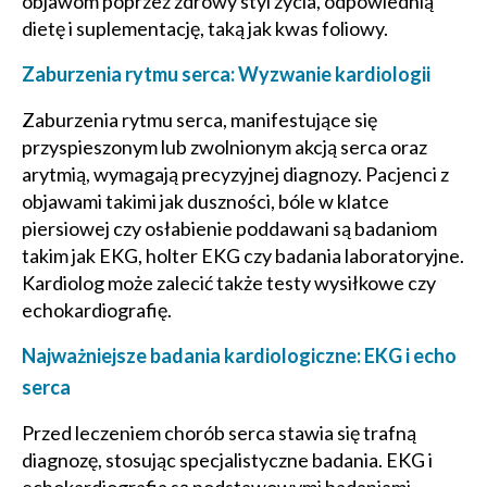
objawom poprzez zdrowy styl życia, odpowiednią
dietę i suplementację, taką jak kwas foliowy.
Zaburzenia rytmu serca: Wyzwanie kardiologii
Zaburzenia rytmu serca, manifestujące się
przyspieszonym lub zwolnionym akcją serca oraz
arytmią, wymagają precyzyjnej diagnozy. Pacjenci z
objawami takimi jak duszności, bóle w klatce
piersiowej czy osłabienie poddawani są badaniom
takim jak EKG, holter EKG czy badania laboratoryjne.
Kardiolog może zalecić także testy wysiłkowe czy
echokardiografię.
Najważniejsze badania kardiologiczne: EKG i echo
serca
Przed leczeniem chorób serca stawia się trafną
diagnozę, stosując specjalistyczne badania. EKG i