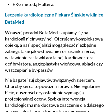
EKG metodą Holtera.
Leczenie kardiologiczne Piekary Śląskie w klinice
BetaMed
W naszej poradni BetaMed skupiamy się na
kardiologii nieinwazyjnej. Oferujemy kompleksową
opiekę, a nasi specjaliści mogą zlecać niezbędne
zabiegi, takie jak wstawianie rozrusznika serca,
wstawienie zastawki aortalnej, kardiowertera-
defibrylatora, angioplastyka wieńcowa, ablacja czy
wszczepianie by-passów.
Nie bagatelizuj objawów związanych z sercem.
Choroby serca to poważna sprawa. Nieregularne
bicie, duszności czy osłabienie wymagają
profesjonalnej oceny. Szybka interwencja
kardiologiczna ma kluczowe znaczenie dla dalszego
zdrowia. Postaw na diagnostykę i leczenie u