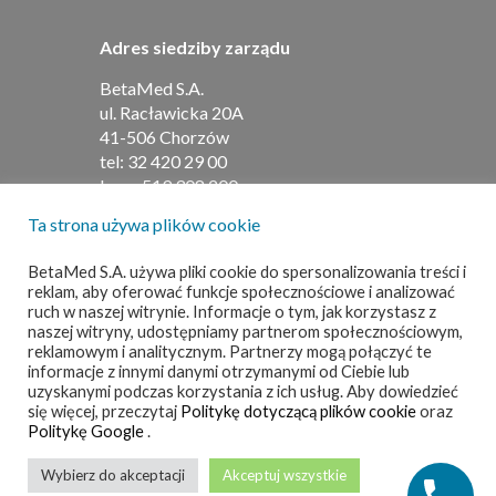
Adres siedziby zarządu
BetaMed S.A.
ul. Racławicka 20A
41-506 Chorzów
tel:
32 420 29 00
kom:
519 308 200
Ta strona używa plików cookie
Adres do umów i faktur
BetaMed S.A. używa pliki cookie do spersonalizowania treści i
reklam, aby oferować funkcje społecznościowe i analizować
BetaMed S.A
ruch w naszej witrynie. Informacje o tym, jak korzystasz z
ul. Barbary 21
naszej witryny, udostępniamy partnerom społecznościowym,
40-053 Katowice
reklamowym i analitycznym. Partnerzy mogą połączyć te
informacje z innymi danymi otrzymanymi od Ciebie lub
tel:
32 420 29 00
uzyskanymi podczas korzystania z ich usług. Aby dowiedzieć
kom:
519 308 200
się więcej, przeczytaj
Politykę dotyczącą plików cookie
oraz
Politykę Google
.
© 2025 BetaMed. All Rights Reserved
Wybierz do akceptacji
Akceptuj wszystkie