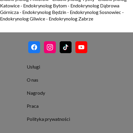
Katowice
-
Endokrynolog Bytom
-
Endokrynolog Dąbrowa
Górnicza
-
Endokrynolog Będzin
-
Endokrynolog Sosnowiec
-
Endokrynolog Gliwice
-
Endokrynolog Zabrze
Usługi
O nas
Nagrody
Praca
Polityka prywatności