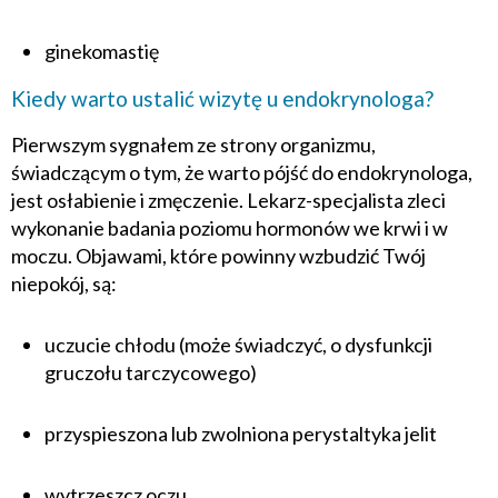
ginekomastię
Kiedy warto ustalić wizytę u endokrynologa?
Pierwszym sygnałem ze strony organizmu,
świadczącym o tym, że warto pójść do endokrynologa,
jest osłabienie i zmęczenie. Lekarz-specjalista zleci
wykonanie badania poziomu hormonów we krwi i w
moczu. Objawami, które powinny wzbudzić Twój
niepokój, są:
uczucie chłodu (może świadczyć, o dysfunkcji
gruczołu tarczycowego)
przyspieszona lub zwolniona perystaltyka jelit
wytrzeszcz oczu