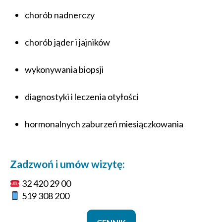
chorób nadnerczy
chorób jąder i jajników
wykonywania biopsji
diagnostyki i leczenia otyłości
hormonalnych zaburzeń miesiączkowania
Zadzwoń i umów wizytę:
32 420 29 00
519 308 200