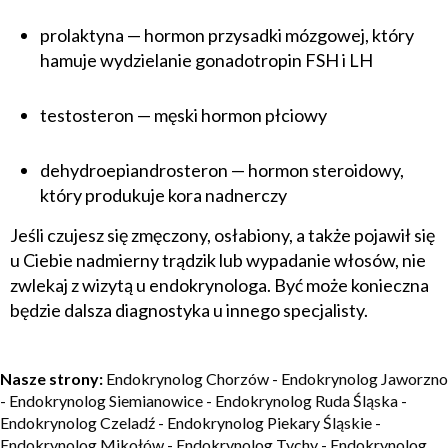
prolaktyna — hormon przysadki mózgowej, który
hamuje wydzielanie gonadotropin FSH i LH
testosteron — męski hormon płciowy
dehydroepiandrosteron — hormon steroidowy,
który produkuje kora nadnerczy
Jeśli czujesz się zmęczony, osłabiony, a także pojawił się
u Ciebie nadmierny trądzik lub wypadanie włosów, nie
zwlekaj z wizytą u endokrynologa. Być może konieczna
będzie dalsza diagnostyka u innego specjalisty.
Nasze strony:
Endokrynolog Chorzów
-
Endokrynolog Jaworzno
-
Endokrynolog Siemianowice
-
Endokrynolog Ruda Śląska
-
Endokrynolog Czeladź
-
Endokrynolog Piekary Śląskie
-
Endokrynolog Mikołów
-
Endokrynolog Tychy
-
Endokrynolog