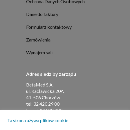
Ochrona Danych Osobowych
Dane do faktury
Formularz kontaktowy
Zamówienia
Wynajem sali
Adres siedziby zarządu
BetaMed S.A.
ul. Racławicka 20A
41-506 Chorzów
tel:
32 420 29 00
kom:
519 308 200
Ta strona używa plików cookie
Adres do umów i faktur