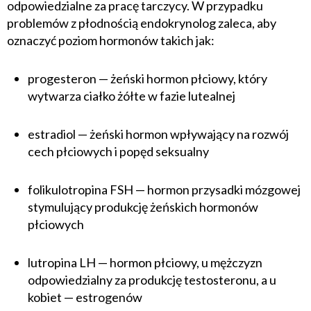
odpowiedzialne za pracę tarczycy. W przypadku
problemów z płodnością endokrynolog zaleca, aby
oznaczyć poziom hormonów takich jak:
progesteron — żeński hormon płciowy, który
wytwarza ciałko żółte w fazie lutealnej
estradiol — żeński hormon wpływający na rozwój
cech płciowych i popęd seksualny
folikulotropina FSH — hormon przysadki mózgowej
stymulujący produkcję żeńskich hormonów
płciowych
lutropina LH — hormon płciowy, u mężczyzn
odpowiedzialny za produkcję testosteronu, a u
kobiet — estrogenów